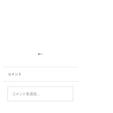
コメント
R8年度U15クラブ夏季
【U15男女】第2
コメントを追加…
大会 準優勝🥈
ぶさめ祭りに参加
した！女子優勝