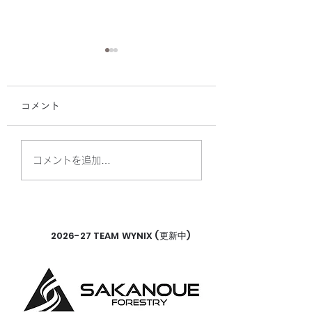
コメント
R8年度U15クラブ夏季
【U15男女】第2
コメントを追加…
大会 準優勝🥈
ぶさめ祭りに参加
した！女子優勝
2026-27 TEAM WYNIX (更新中)