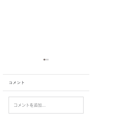
コメント
【U15男女】第29回や
2026出張CLINIC
コメントを追加…
ぶさめ祭りに参加しま
START！
した！女子優勝🏆✨