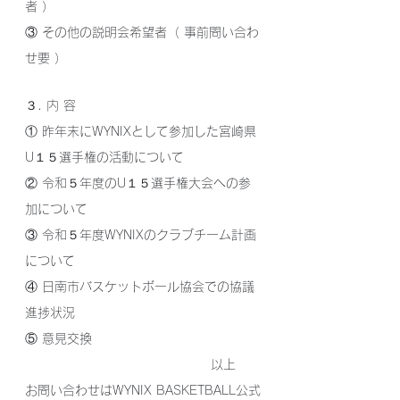
者 ）
③ その他の説明会希望者（ 事前問い合わ
せ要 ）
３. 内 容
① 昨年末にWYNIXとして参加した宮崎県
U１５選手権の活動について
② 令和５年度のU１５選手権大会への参
加について
③ 令和５年度WYNIXのクラブチーム計画
について
④ 日南市バスケットボール協会での協議
進捗状況
⑤ 意見交換
以上　　
お問い合わせはWYNIX BASKETBALL公式