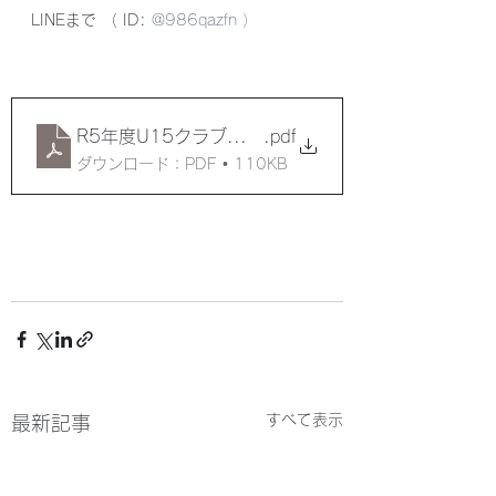
LINEまで （ ID: 
@986qazfn ）
R5年度U15クラブ説明会開催のご案内
.pdf
ダウンロード：PDF • 110KB
すべて表示
最新記事