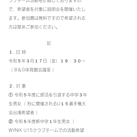
ラブチーム活動を計画しておりますの
で、希望者を対象に説明会を開催いたし
ます。参加費は無料ですので希望される
方は是非ご参加ください。
記
１. 日 時
令和５年３月１７日（金）１９：３０〜
（ B＆G体育館会議室 ）
２. 対 象
① 令和５年度に部活を引退する中学３年
生男女（ 秋に開催されるU１５選手権大
会出場希望者 ）
② 令和５年度新中学１年生男女（ 
WYNIX U15クラブチームでの活動希望